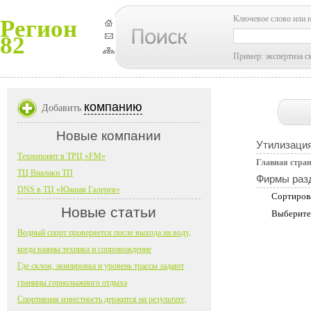
Ключевое слово или 
Регион
82
Пример: экспертиза с
компанию
Добавить
Новые компании
Утилизаци
Технопоинт в ТРЦ «FM»
Главная стра
ТЦ Виалаки ТП
Фирмы раз
DNS в ТЦ «Южная Галерея»
Сортиров
Новые статьи
Выберите
Водный спорт проверяется после выхода на воду,
когда важны техника и сопровождение
Где склон, экипировка и уровень трассы задают
границы горнолыжного отдыха
Спортивная известность держится на результате,