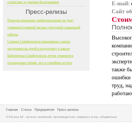
статистике и доверии болельщиков
E-mail:
Пресс-релизы
Сайт о
Стоим
Помощь пожилым симферопольцам на дому
Полно
становится важной частью городской социальной
работы
Высокоп
Семьям Симферополя напомнили о мерах
компани
поддержки на детей и подготовку к школе
строител
Библиотеки Симферополя летом становятся
эксперт
площадками чтения, игр и семейных встреч
также б
ошибки 
труд, н
работаю
Главная
Статьи
Предприятия
Пресс-релизы
© Регион 82 - каталог компаний, производители товаров и услуг, объявления