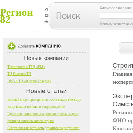
Ключевое слово или 
Регион
82
Пример: экспертиза с
компанию
Добавить
Новые компании
Строит
Технопоинт в ТРЦ «FM»
Главная
ТЦ Виалаки ТП
DNS в ТЦ «Южная Галерея»
эксперт
Новые статьи
Экспер
Водный спорт проверяется после выхода на воду,
Симфе
когда важны техника и сопровождение
Регион
Где склон, экипировка и уровень трассы задают
ФИО пр
границы горнолыжного отдыха
Контак
Спортивная известность держится на результате,