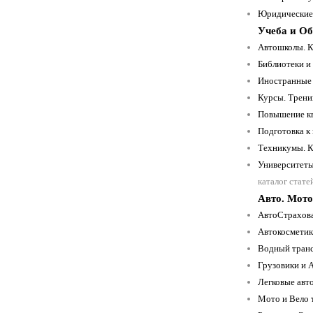
Юридические 
Учеба и Об
Автошколы. К
Библиотеки и
Иностранные 
Курсы. Трени
Повышение кв
Подготовка к
Техникумы. К
Университеты.
каталог стате
Авто. Мото
АвтоСтрахова
Автокосметика
Водный транс
Грузовики и 
Легковые авт
Мото и Вело 