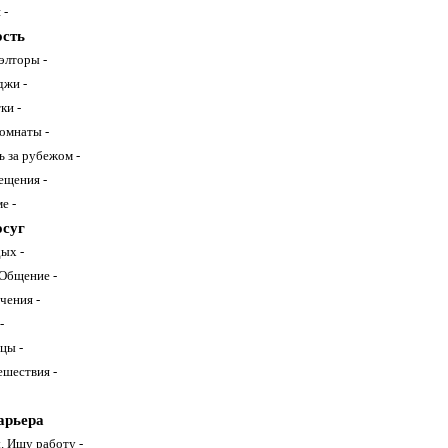
 -
сть
элторы -
джи -
ки -
омнаты -
 за рубежом -
ещения -
е -
осуг
ых -
 Общение -
чения -
-
цы -
ешествия -
арьера
. Ищу работу -