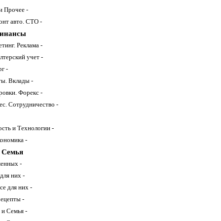
и Прочее -
нт авто. СТО -
Финансы
тинг. Реклама -
лтерский учет -
г -
ты. Вклады -
ровки. Форекс -
ес. Сотрудничество -
ть и Технологии -
ономика -
 Семья
менных -
для них -
е для них -
рецепты -
 и Семья -