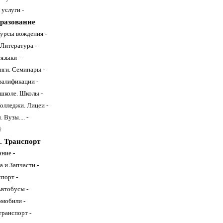
услуги -
разование
урсы вождения -
 Литература -
языки -
нги. Семинары -
алификации -
 школе. Школы -
олледжи. Лицеи -
 Вузы.... -
й
. Транспорт
ние -
 и Запчасти -
порт -
Автобусы -
омобили -
транспорт -