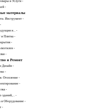
овары и Услуги -
ей -
ные материалы
та. Инструмент -
-
дукция и... -
 и Плитка -
крытия -
лиэтилен -
лки -
тво и Ремонт
и Дизайн -
во -
. Отопление -
ектирование -
лка -
зданий,... -
 и Оборудование -
е -