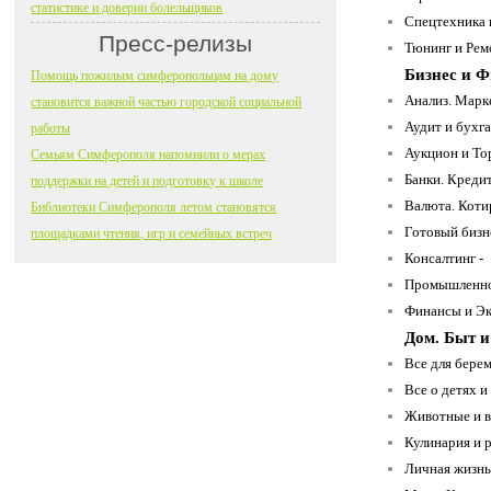
статистике и доверии болельщиков
Спецтехника 
Пресс-релизы
Тюнинг и Ремо
Бизнес и 
Помощь пожилым симферопольцам на дому
Анализ. Марке
становится важной частью городской социальной
Аудит и бухга
работы
Аукцион и Тор
Семьям Симферополя напомнили о мерах
Банки. Креди
поддержки на детей и подготовку к школе
Валюта. Коти
Библиотеки Симферополя летом становятся
Готовый бизн
площадками чтения, игр и семейных встреч
Консалтинг -
Промышленнос
Финансы и Эк
Дом. Быт и
Все для бере
Все о детях и 
Животные и вс
Кулинария и 
Личная жизнь