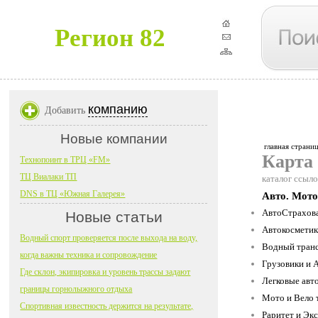
Регион 82
компанию
Добавить
Новые компании
главная страни
Карта
Технопоинт в ТРЦ «FM»
ТЦ Виалаки ТП
каталог ссыло
DNS в ТЦ «Южная Галерея»
Авто. Мото
АвтоСтрахова
Новые статьи
Автокосметика
Водный спорт проверяется после выхода на воду,
Водный транс
когда важны техника и сопровождение
Грузовики и 
Где склон, экипировка и уровень трассы задают
Легковые авт
границы горнолыжного отдыха
Мото и Вело 
Спортивная известность держится на результате,
Раритет и Экс