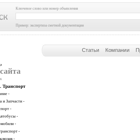
Ключевое слово или номер объявления
Пример: экспертиза сметной документации
Статьи
Компании
П
ца
 сайта
к
. Транспорт
ние -
 и Запчасти -
порт -
Автобусы -
омобили -
транспорт -
клюзив -