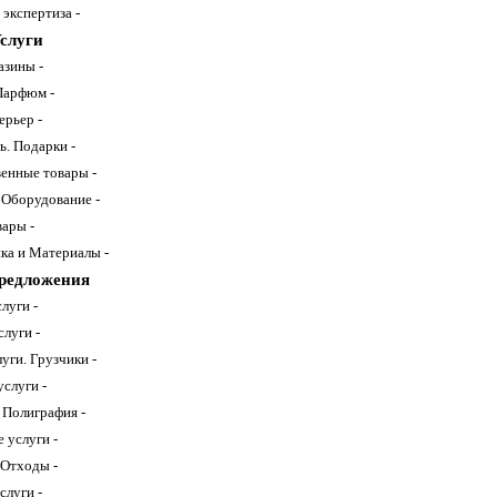
экспертиза -
слуги
азины -
Парфюм -
ерьер -
ь. Подарки -
енные товары -
 Оборудование -
ары -
ка и Материалы -
Предложения
луги -
луги -
уги. Грузчики -
слуги -
 Полиграфия -
 услуги -
 Отходы -
слуги -