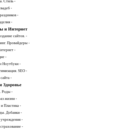
. Стиль -
вадеб -
раздников -
делия -
ы и Интернет
здание сайтов. -
инг. Провайдеры -
нтернет -
ие -
 Ноутбуки -
тимизация. SEO -
сайта -
и Здоровье
. Роды -
аз жизни -
и Пластика -
ды. Добавки -
учреждения -
страхование -