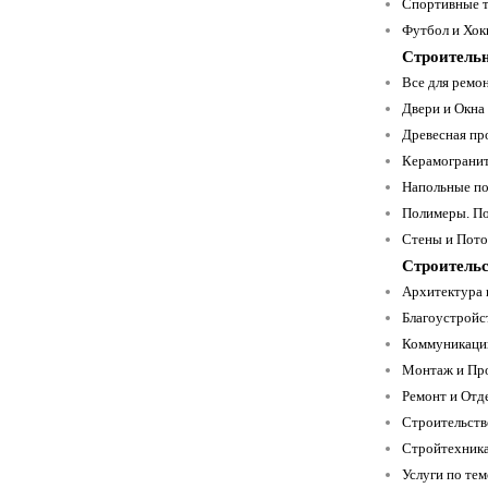
Спортивные т
Футбол и Хокк
Строитель
Все для ремон
Двери и Окна 
Древесная про
Керамогранит
Напольные по
Полимеры. По
Стены и Пото
Строительс
Архитектура 
Благоустройст
Коммуникации
Монтаж и Про
Ремонт и Отде
Строительство 
Стройтехника
Услуги по тем