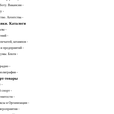
боту. Вакансии -
у -
во. Агентства -
вки. Каталоги
алы -
ений -
печатей, штампов -
 и предприятий -
умы. Блоги -
радио -
полиграфия -
рт-товары
 -
спорт -
енитости -
ксы и Организации -
ероприятия -