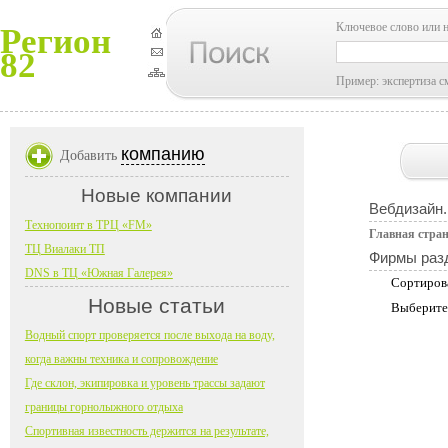
Ключевое слово или 
Регион
82
Пример: экспертиза с
компанию
Добавить
Новые компании
Вебдизайн.
Технопоинт в ТРЦ «FM»
Главная стра
ТЦ Виалаки ТП
Фирмы раз
DNS в ТЦ «Южная Галерея»
Сортиров
Новые статьи
Выберите
Водный спорт проверяется после выхода на воду,
когда важны техника и сопровождение
Где склон, экипировка и уровень трассы задают
границы горнолыжного отдыха
Спортивная известность держится на результате,