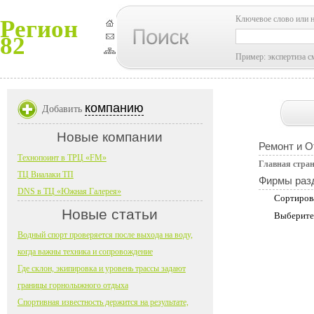
Ключевое слово или 
Регион
82
Пример: экспертиза с
компанию
Добавить
Новые компании
Ремонт и О
Технопоинт в ТРЦ «FM»
Главная стра
ТЦ Виалаки ТП
Фирмы раз
DNS в ТЦ «Южная Галерея»
Сортиров
Новые статьи
Выберите
Водный спорт проверяется после выхода на воду,
когда важны техника и сопровождение
Где склон, экипировка и уровень трассы задают
границы горнолыжного отдыха
Спортивная известность держится на результате,