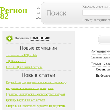
Ключевое слово или 
Регион
82
Пример: экспертиза с
компанию
Добавить
Новые компании
Интернет-
Технопоинт в ТРЦ «FM»
Главная стра
ТЦ Виалаки ТП
Фирмы раз
DNS в ТЦ «Южная Галерея»
Сортиров
Новые статьи
Выберите
Водный спорт проверяется после выхода на воду,
когда важны техника и сопровождение
Где склон, экипировка и уровень трассы задают
границы горнолыжного отдыха
Спортивная известность держится на результате,