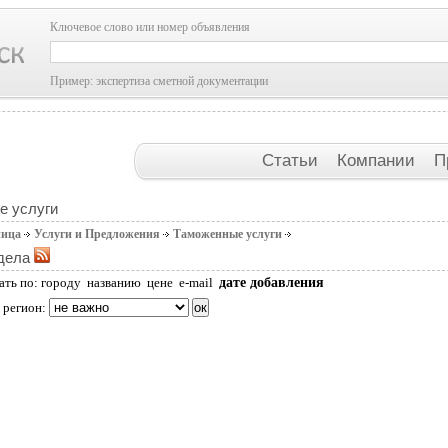
Ключевое слово или номер объявления
Пример: экспертиза сметной документации
Статьи
Компании
П
е услуги
ница
Услуги и Предложения
Таможенные услуги
дела
дате добавления
ать по:
городу
названию
цене
e-mail
 регион: