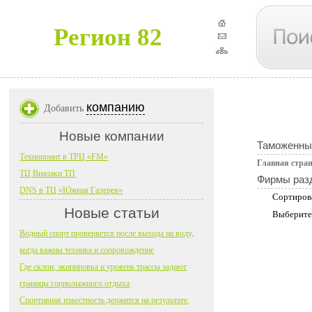
Регион 82
компанию
Добавить
Новые компании
Таможенны
Технопоинт в ТРЦ «FM»
Главная стра
ТЦ Виалаки ТП
Фирмы раз
DNS в ТЦ «Южная Галерея»
Сортиров
Новые статьи
Выберите
Водный спорт проверяется после выхода на воду,
когда важны техника и сопровождение
Где склон, экипировка и уровень трассы задают
границы горнолыжного отдыха
Спортивная известность держится на результате,