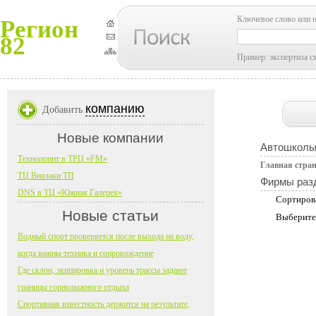
Ключевое слово или 
Регион
82
Пример: экспертиза с
компанию
Добавить
Новые компании
Автошколы
Технопоинт в ТРЦ «FM»
Главная стра
ТЦ Виалаки ТП
Фирмы раз
DNS в ТЦ «Южная Галерея»
Сортиров
Новые статьи
Выберите
Водный спорт проверяется после выхода на воду,
когда важны техника и сопровождение
Где склон, экипировка и уровень трассы задают
границы горнолыжного отдыха
Спортивная известность держится на результате,