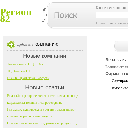
Ключевое слово или 
Регион
82
Пример: экспертиза с
компанию
Добавить
Новые компании
Легковые 
Технопоинт в ТРЦ «FM»
Главная стра
ТЦ Виалаки ТП
Фирмы раз
DNS в ТЦ «Южная Галерея»
Сортиров
Новые статьи
Выберите
Водный спорт проверяется после выхода на воду,
когда важны техника и сопровождение
Где склон, экипировка и уровень трассы задают
границы горнолыжного отдыха
Спортивная известность держится на результате,