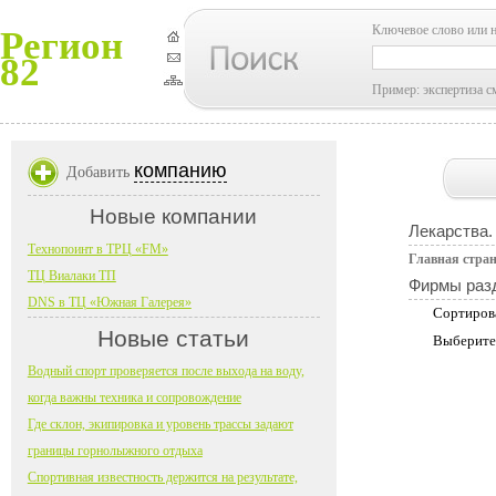
Ключевое слово или 
Регион
82
Пример: экспертиза с
компанию
Добавить
Новые компании
Лекарства.
Технопоинт в ТРЦ «FM»
Главная стра
ТЦ Виалаки ТП
Фирмы раз
DNS в ТЦ «Южная Галерея»
Сортиров
Новые статьи
Выберите
Водный спорт проверяется после выхода на воду,
когда важны техника и сопровождение
Где склон, экипировка и уровень трассы задают
границы горнолыжного отдыха
Спортивная известность держится на результате,