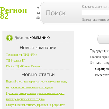
Ключевое слово или 
Регион
82
Пример: экспертиза с
компанию
Добавить
Новые компании
Трудоустро
Технопоинт в ТРЦ «FM»
Главная стра
ТЦ Виалаки ТП
Фирмы раз
DNS в ТЦ «Южная Галерея»
Сортиров
Новые статьи
Выберите
Водный спорт проверяется после выхода на воду,
когда важны техника и сопровождение
Где склон, экипировка и уровень трассы задают
границы горнолыжного отдыха
Спортивная известность держится на результате,