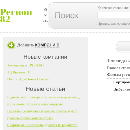
Ключевое слово или 
Регион
82
Пример: экспертиза с
компанию
Добавить
Новые компании
Телевидени
Технопоинт в ТРЦ «FM»
Главная стра
ТЦ Виалаки ТП
Фирмы раз
DNS в ТЦ «Южная Галерея»
Сортиров
Новые статьи
Выберите
Водный спорт проверяется после выхода на воду,
когда важны техника и сопровождение
Где склон, экипировка и уровень трассы задают
границы горнолыжного отдыха
Спортивная известность держится на результате,