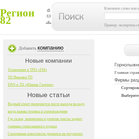
Ключевое слово или 
Регион
82
Пример: экспертиза с
компанию
Добавить
Новые компании
Горнолыжн
Технопоинт в ТРЦ «FM»
Главная стра
ТЦ Виалаки ТП
Фирмы раз
DNS в ТЦ «Южная Галерея»
Сортиров
Новые статьи
Выберите
Водный спорт проверяется после выхода на воду,
когда важны техника и сопровождение
Где склон, экипировка и уровень трассы задают
границы горнолыжного отдыха
Спортивная известность держится на результате,